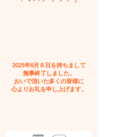
均衡の崩れたアンバランスな中に潜む色香。
見えるものと見えないものとの間で軋む不協和音。
金箔を背景に施した人物リアリズム絵画により
アメリカやスペインをはじめ世界のリアリズム
アートシーンで
注目を集めるナカジマカツ。
本展では、彼の最新作10点を中心に、
風景画を含む35点以上の作品を展示販売いたします。
常軌をほんの少しずらした間に見え隠れするミスティッ
クな揺らぎを
6月の日比谷で、心ゆくまでご堪能ください。​​
2025年6月８日を持ちまして
無事終了しました。
おいで頂いた多くの皆様に
心よりお礼を申し上げます。
2025年6月3日火曜日（11:00am〜6:00pm)
〜
6月８日日曜日（最終日は4:00pmまで）
ギャラリー日比谷
〒100-0006 東京都千代田区有楽町 １−６−５
03-3591-8948 (8945)